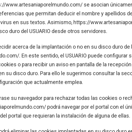
s://www.artesaniaporelmundo.com/ se asocian únicame
eferencias que permitan deducir el nombre y apellidos d
ir virus en sus textos. Asimismo, https://www.artesania
isco duro del USUARIO desde otros servidores.
idir acerca de la implantación o no en su disco duro de
o.com/. En este sentido, el USUARIO puede configurar s
ookies o para recibir un aviso en pantalla de la recepció
 su disco duro. Para ello le sugerimos consultar la se
figuración que actualmente emplea.
ase su navegador para rechazar todas las cookies o re
iaporelmundo.com/ podrá navegar por el portal con el ún
del portal que requieran la instalación de alguna de ellas.
odrá eliminar las cookies implantadas en su disco duro 