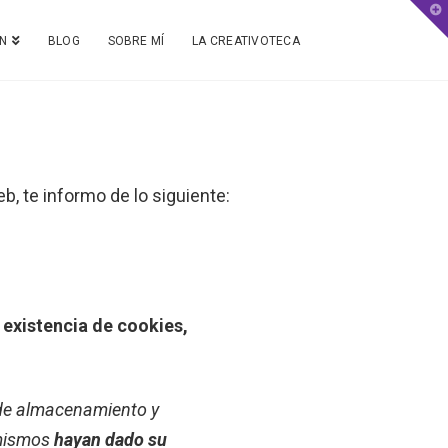
T
t
W
N
BLOG
SOBRE MÍ
LA CREATIVOTECA
b, te informo de lo siguiente:
a existencia de cookies,
s de almacenamiento y
 mismos
hayan dado su