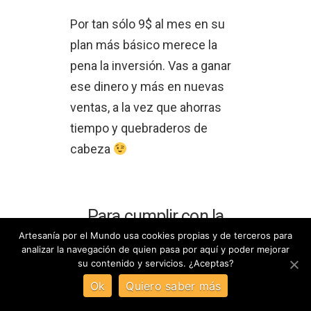
Por tan sólo 9$ al mes en su
plan más básico merece la
pena la inversión. Vas a ganar
ese dinero y más en nuevas
ventas, a la vez que ahorras
tiempo y quebraderos de
cabeza
Para cumplir con la
legalidad
Artesanía por el Mundo usa cookies propias y de terceros para
analizar la navegación de quien pasa por aquí y poder mejorar
su contenido y servicios. ¿Aceptas?
Packs legales
Ok
Quiero saber más